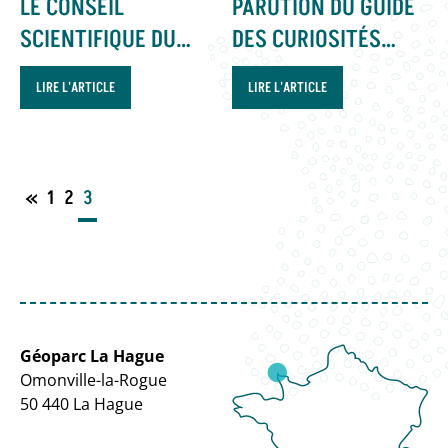
LE CONSEIL
PARUTION DU GUIDE
SCIENTIFIQUE DU
DES CURIOSITÉS
GRAND SITE ET
GÉOLOGIQUES DE LA
LIRE L'ARTICLE
LIRE L'ARTICLE
GÉOPARC LA HAGUE
HAGUE
S’EST RÉUNI LE 26
MAI DERNIER
«
1
2
3
Géoparc La Hague
Omonville-la-Rogue
50 440 La Hague