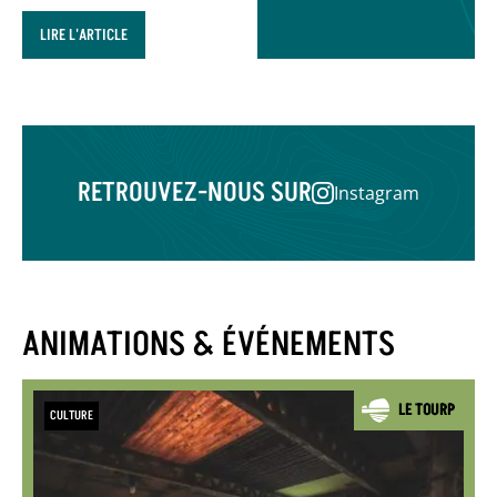
DU GÉOPARC SONT
LIRE L'ARTICLE
OUVERTS AU PUBLIC
RETROUVEZ-NOUS SUR
Instagram
ANIMATIONS & ÉVÉNEMENTS
CULTURE