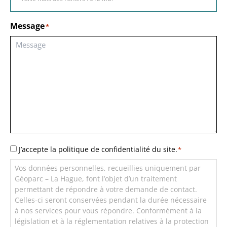
Message
*
RGPD
J’accepte la politique de confidentialité du site.
*
*
Vos données personnelles, recueillies uniquement par
Géoparc – La Hague, font l’objet d’un traitement
permettant de répondre à votre demande de contact.
Celles-ci seront conservées pendant la durée nécessaire
à nos services pour vous répondre. Conformément à la
législation et à la réglementation relatives à la protection