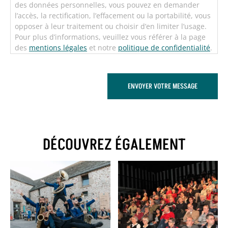
des données personnelles, vous pouvez en demander
l’accès, la rectification, l’effacement ou la portabilité, vous
opposer à leur traitement ou choisir d’en limiter l’usage.
Pour plus d’informations, veuillez vous référer à la page
des
mentions légales
et notre
politique de confidentialité
.
Recaptcha
ENVOYER VOTRE MESSAGE
DÉCOUVREZ ÉGALEMENT